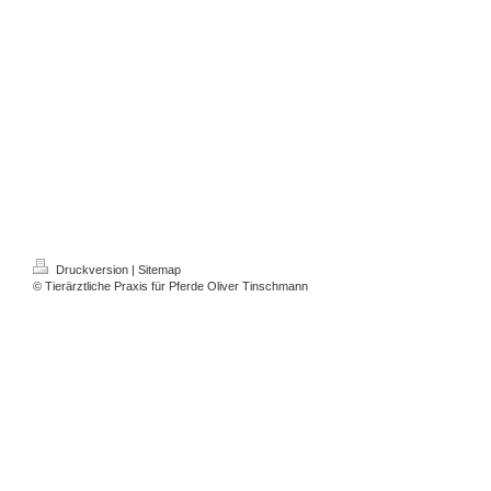
Druckversion
|
Sitemap
© Tierärztliche Praxis für Pferde Oliver Tinschmann