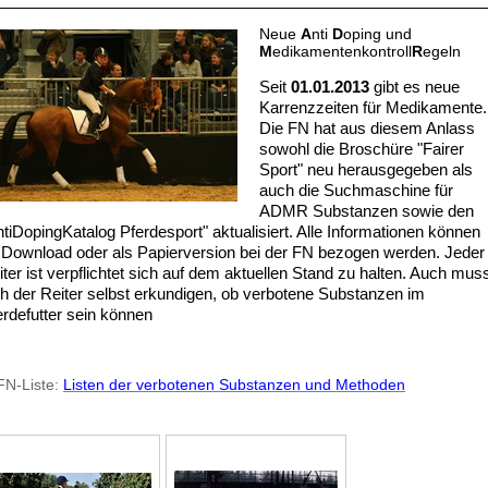
Neue
A
nti
D
oping und
M
edikamentenkontroll
R
egeln
Seit
01.01.2013
gibt es neue
Karrenzzeiten für Medikamente.
Die FN hat aus diesem Anlass
sowohl die Broschüre "Fairer
Sport" neu herausgegeben als
auch die Suchmaschine für
ADMR Substanzen sowie den
ntiDopingKatalog Pferdesport" aktualisiert. Alle Informationen können
 Download oder als Papierversion bei der FN bezogen werden. Jeder
iter ist verpflichtet sich auf dem aktuellen Stand zu halten. Auch mus
ch der Reiter selbst erkundigen, ob verbotene Substanzen im
erdefutter sein können
FN-Liste:
Listen der verbotenen Substanzen und Methoden