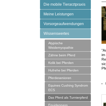
Die mobile Tierarztpraxis
Meine Leistungen
Vorsorgeaufwendungen
Wissenswertes
Atypische
Weidemyopathie
"A
im
Zähne beim Pferd
Re
Kolik bei Pferden
si
Pf
Hufrehe bei Pferden
Pferdesenioren
Equines Cushing Syndrom
ECS
Das Pferd als Turnierpferd
Equidenpass